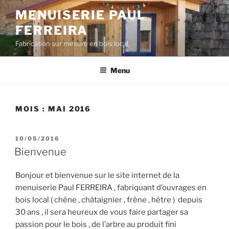
Aller
MENUISERIE PAUL
au
FERREIRA
contenu
principal
Fabrication sur mesure en bois local
Menu
MOIS :
MAI 2016
PUBLIÉ
10/05/2016
LE
Bienvenue
Bonjour et bienvenue sur le site internet de la
menuiserie Paul FERREIRA , fabriquant d’ouvrages en
bois local ( chêne , châtaignier , frêne , hêtre ) depuis
30 ans , il sera heureux de vous faire partager sa
passion pour le bois , de l’arbre au produit fini